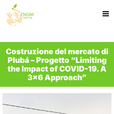
Vai
al
contenuto
Costruzione del mercato di
Plubá – Progetto “Limiting
the Impact of COVID-19. A
3×6 Approach”