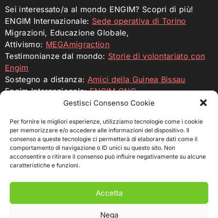
Sei interessato/a al mondo ENGIM? Scopri di più!
ENGIM Internazionale:
Sede operativa di Torino
Migrazioni, Educazione Globale,
Attivismo:
MEGAmigraction
Testimonianze dal mondo:
Storie di volontariato con
Engim
Sostegno a distanza:
Amici della Guinea Bissau
Engim Internazionale:
ENGIM ONG
Gestisci Consenso Cookie
Profilo Facebook
Profilo Instagram
YouTube
Per fornire le migliori esperienze, utilizziamo tecnologie come i cookie
per memorizzare e/o accedere alle informazioni del dispositivo. Il
consenso a queste tecnologie ci permetterà di elaborare dati come il
Sostienici
comportamento di navigazione o ID unici su questo sito. Non
acconsentire o ritirare il consenso può influire negativamente su alcune
Fai una donazione per sostenere i nostri incubatori e
caratteristiche e funzioni.
dare nuove opportunità di crescita ai giovani
imprenditori nei paesi dove operiamo.
Accetta
c/c intestato a ENGIM – Ente Nazionale Giuseppini del
Murialdo
Nega
IBAN IT76 T030 6909 6061 0000 0007 422