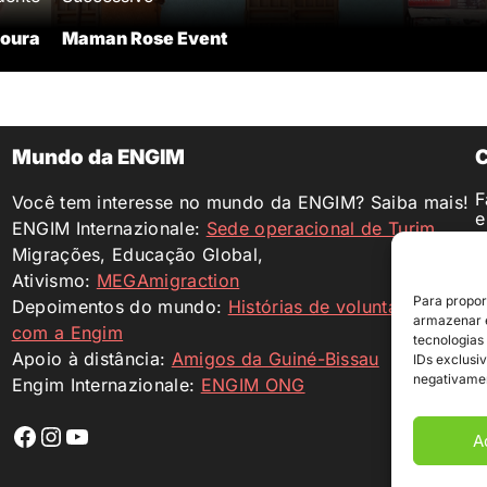
Coura
Maman Rose Event
Mundo da ENGIM
C
F
Você tem interesse no mundo da ENGIM? Saiba mais!
e
ENGIM Internazionale:
Sede operacional de Turim
e
Migrações, Educação Global,
c
Ativismo:
MEGAmigraction
M
Para propor
Depoimentos do mundo:
Histórias de voluntariado
I
armazenar e
com a Engim
B
tecnologias
B
Apoio à distância:
Amigos da Guiné-Bissau
IDs exclusiv
S
negativamen
Engim Internazionale:
ENGIM ONG
Profilo Facebook
Profilo Instagram
YouTube
A