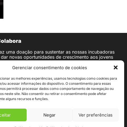
olabora
az uma doação para sustentar as nossas incubadoras
 dar novas oportunidades de crescimento aos jovens
mpreendedores nos países onde operamos.
Gerenciar consentimento de cookies
/c pagável a ENGIM – Ente Nazionale Giuseppini del
urialdo
cionar as melhores experiências, usamos tecnologias como cookies para
BAN IT76 T030 6909 6061 0000 0007 422
/ou acessar informações do dispositivo. O consentimento para essas
IC BCITITMM
 nos permitirá processar dados como comportamento de navegação ou
ANCO Intesa Sanpaolo S.p.A.
os neste site. Não consentir ou retirar o consentimento pode afetar
ede social: Piazza S. Carlo 156 – 10121 TORINO
te alguns recursos e funções.
ceitar
Negar
Ver preferências