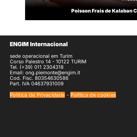
Poisson Frais de Kalaban 
ENGIM Internacional
sede operacional em Turim
Corso Palestro 14 - 10122 TURIM
Tel. (+39) 011 2304318
Email: ong.piemonte@engim.it
Cod. Fisc. 80354630586
Part. IVA 04637931009
Polìtica de Privacidade
-
Política de cookies