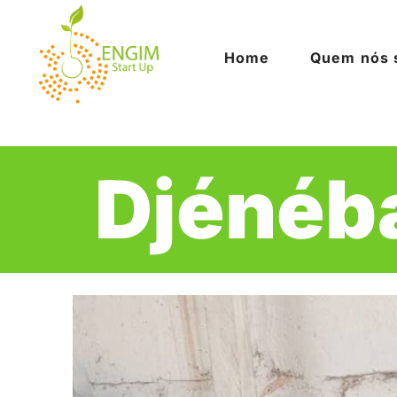
Ir
para
o
conteúdo
Home
Quem nós
Djénéba