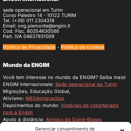
sede operacional em Turim
Corso Palestro 14 - 10122 TURIM
Tel. (+39) 011 2304318
Email: ong.piemonte@engim.it
Cod. Fisc. 80354630586
Part. IVA 04637931009
Polìtica de Privacidade
-
Política de cookies
Mundo da ENGIM
Você tem interesse no mundo da ENGIM? Saiba mais!
ENGIM Internazionale:
Sede operacional de Turim
Migrações, Educação Global,
Ativismo:
MEGAmigraction
Depoimentos do mundo:
Histórias de voluntariado
com a Engim
Apoio à distância:
Amigos da Guiné-Bissau
Engim Internazionale:
ENGIM ONG
Gerenciar consentimento de