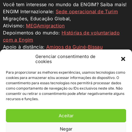
Você tem interesse no mundo da ENGIM? Saiba mais!
ENGIM Internazionale:
Sede operacional de Turim
Migrações, Educação Global,
Ativismo:
MEGAmigraction
Depoimentos do mundo:
Histórias de voluntariado
com a Engim
Apoio à distância:
Amigos da Guiné-Bissau
Engim Internazionale:
ENGIM ONG
Gerenciar consentimento de
cookies
Profilo Facebook
Profilo Instagram
YouTube
Para proporcionar as melhores experiências, usamos tecnologias como
cookies para armazenar e/ou acessar informações do dispositivo. O
consentimento para essas tecnologias nos permitirá processar dados
Colabora
como comportamento de navegação ou IDs exclusivos neste site. Não
consentir ou retirar o consentimento pode afetar negativamente alguns
Faz uma doação para sustentar as nossas incubadoras
recursos e funções.
e dar novas oportunidades de crescimento aos jovens
empreendedores nos países onde operamos.
Aceitar
c/c pagável a ENGIM – Ente Nazionale Giuseppini del
Murialdo
Negar
IBAN IT76 T030 6909 6061 0000 0007 422