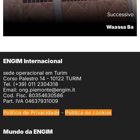
Successivo
Waassa Ba
ENGIM Internacional
sede operacional em Turim
Corso Palestro 14 - 10122 TURIM
Tel. (+39) 011 2304318
Email: ong.piemonte@engim.it
Cod. Fisc. 80354630586
Part. IVA 04637931009
Polìtica de Privacidade
-
Política de cookies
Mundo da ENGIM