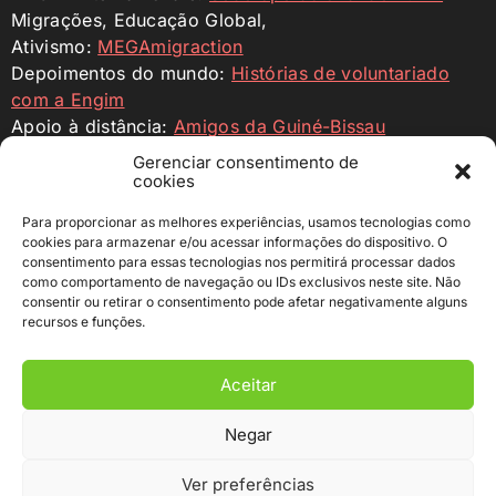
Migrações, Educação Global,
Ativismo:
MEGAmigraction
Depoimentos do mundo:
Histórias de voluntariado
com a Engim
Apoio à distância:
Amigos da Guiné-Bissau
Engim Internazionale:
ENGIM ONG
Gerenciar consentimento de
cookies
Profilo Facebook
Profilo Instagram
YouTube
Para proporcionar as melhores experiências, usamos tecnologias como
cookies para armazenar e/ou acessar informações do dispositivo. O
consentimento para essas tecnologias nos permitirá processar dados
Colabora
como comportamento de navegação ou IDs exclusivos neste site. Não
consentir ou retirar o consentimento pode afetar negativamente alguns
Faz uma doação para sustentar as nossas incubadoras
recursos e funções.
e dar novas oportunidades de crescimento aos jovens
empreendedores nos países onde operamos.
Aceitar
c/c pagável a ENGIM – Ente Nazionale Giuseppini del
Murialdo
Negar
IBAN IT76 T030 6909 6061 0000 0007 422
BIC BCITITMM
BANCO Intesa Sanpaolo S.p.A.
Ver preferências