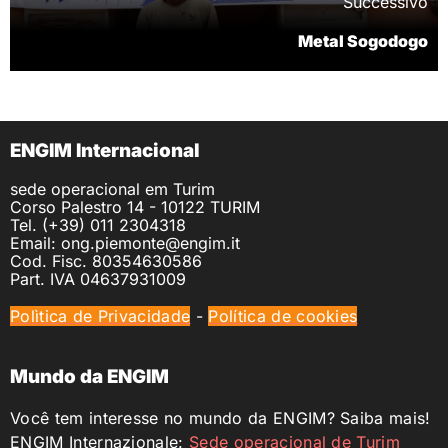
Successivo
Metal Sogodogo
ENGIM Internacional
sede operacional em Turim
Corso Palestro 14 - 10122 TURIM
Tel. (+39) 011 2304318
Email: ong.piemonte@engim.it
Cod. Fisc. 80354630586
Part. IVA 04637931009
Polìtica de Privacidade
-
Política de cookies
Mundo da ENGIM
Você tem interesse no mundo da ENGIM? Saiba mais!
ENGIM Internazionale:
Sede operacional de Turim