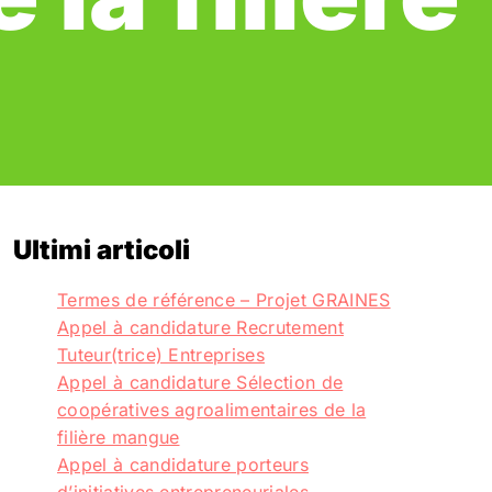
Ultimi articoli
Termes de référence – Projet GRAINES
Appel à candidature Recrutement
Tuteur(trice) Entreprises
Appel à candidature Sélection de
coopératives agroalimentaires de la
filière mangue
Appel à candidature porteurs
d’initiatives entrepreneuriales