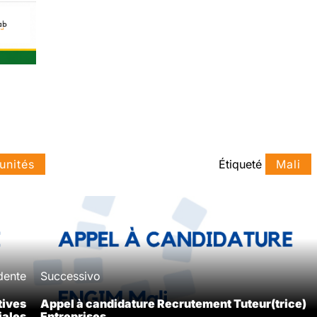
unités
Étiqueté
Mali
dente
Successivo
tives
Appel à candidature Recrutement Tuteur(trice)
iales
Entreprises