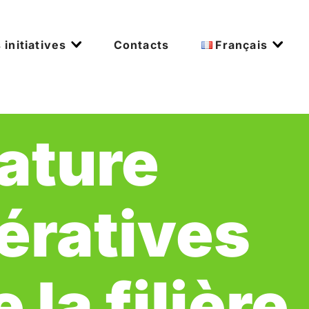
 initiatives
Contacts
Français
ature
ératives
la filière