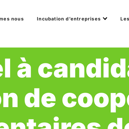
mes nous
Incubation d’entreprises
Les
l à candid
on de coop
ntaires de 