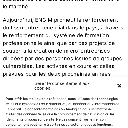
le marché.
Aujourd’hui, ENGIM promeut le renforcement
du tissu entrepreneurial dans le pays, à travers
le renforcement du système de formation
professionnelle ainsi que par des projets de
soutien à la création de micro-entreprises
dirigées par des personnes issues de groupes
vulnérables. Les activités en cours et celles
prévues pour les deux prochaines années
visent à améliorer les systèmes de
Gérer le consentement aux
cookies
gouvernance locale, à rendre l’accès à l’emploi
plus inclusif et à renforcer les services publics
Pour offrir les meilleures expériences, nous utilisons des technologies
et les réseaux de partenariat territorial.
telles que les cookies pour stocker et / ou accéder aux informations de
l'appareil. Le consentement à ces technologies nous permettra de
traiter des données telles que le comportement de navigation ou les
En particulier, pour répondre aux besoins en
identifiants uniques sur ce site. Ne pas consentir ou retirer son
consentement peut nuire à certaines caractéristiques et fonctions.
matière d’emploi et d’inclusion sociale, il est