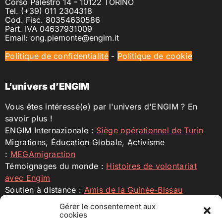
Corso Palestro 14 - 10122 TORINO
Tel. (+39) 011 2304318
Cod. Fisc. 80354630586
Part. IVA 04637931009
Email: ong.piemonte@engim.it
Politique de confidentialité
-
Politique de cookie
L’univers d’ENGIM
Vous êtes intéressé(e) par l'univers d'ENGIM ? En
savoir plus !
ENGIM Internazionale :
Siège opérationnel de Turin
Migrations, Éducation Globale, Activisme
:
MEGAmigraction
Témoignages du monde :
Histoires de volontariat
avec Engim
Soutien à distance :
Amis de la Guinée-Bissau
Engim Internazionale :
ENGIM ONG
Gérer le consentement aux
cookies