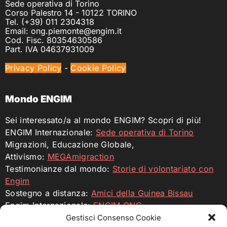
Sede operativa di Torino
Corso Palestro 14 - 10122 TORINO
Tel. (+39) 011 2304318
Email: ong.piemonte@engim.it
Cod. Fisc. 80354630586
Part. IVA 04637931009
Privacy Policy
-
Cookie Policy
Mondo ENGIM
Sei interessato/a al mondo ENGIM? Scopri di più!
ENGIM Internazionale:
Sede operativa di Torino
Migrazioni, Educazione Globale,
Attivismo:
MEGAmigraction
Testimonianze dal mondo:
Storie di volontariato con
Engim
Sostegno a distanza:
Amici della Guinea Bissau
Engim Internazionale:
ENGIM ONG
Gestisci Consenso Cookie