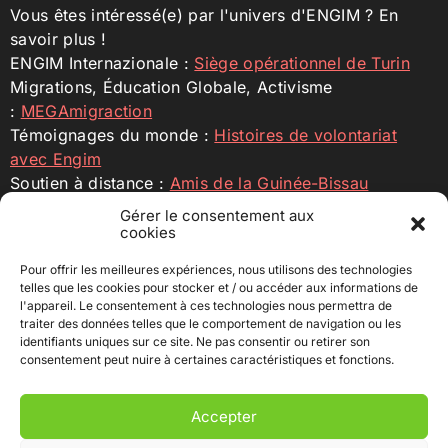
Vous êtes intéressé(e) par l'univers d'ENGIM ? En
savoir plus !
ENGIM Internazionale :
Siège opérationnel de Turin
Migrations, Éducation Globale, Activisme
:
MEGAmigraction
Témoignages du monde :
Histoires de volontariat
avec Engim
Soutien à distance :
Amis de la Guinée-Bissau
Engim Internazionale :
ENGIM ONG
Gérer le consentement aux
cookies
Profilo Facebook
Profilo Instagram
YouTube
Pour offrir les meilleures expériences, nous utilisons des technologies
telles que les cookies pour stocker et / ou accéder aux informations de
l'appareil. Le consentement à ces technologies nous permettra de
Soutenez-nous
traiter des données telles que le comportement de navigation ou les
identifiants uniques sur ce site. Ne pas consentir ou retirer son
Faire un don pour soutenir nos cellules et donner de
consentement peut nuire à certaines caractéristiques et fonctions.
nouvelles opportunités de croissance aux jeunes
entrepreneurs dans les pays où nous opérons.
Accepter
c/c au nom de ENGIM – Ente Nazionale Giuseppini del